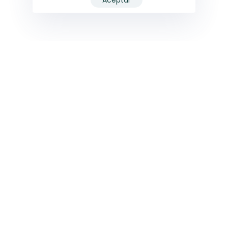
Aceptar
Auditamos
01
Escuchamos cuales son las necesidades de
tu empresa, hacemos un relevamiento
completo de tu sistema de comunicación y
marca para poder pasar a la siguiente etapa.
Analizamos
02
Ponemos las cartas sobre la mesa y
observamos puntualmente en que puntos