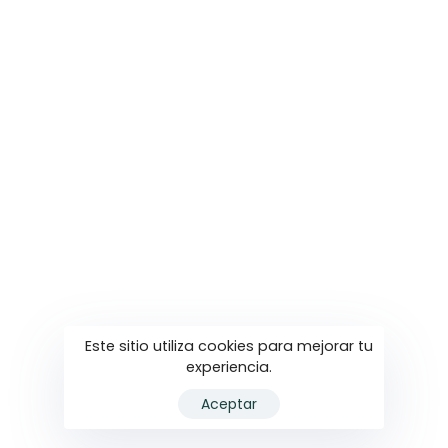
Contacto
Contactanos
Av. 18 n° 1255 piso 2, Las Parejas
3471 50-1371
info@fokus.com.ar
Facebook
Instagram
Youtube
Este sitio utiliza cookies para mejorar tu
experiencia.
© 2022 FOKUS Comunicación Digital. Todos los
Aceptar
derechos reservados.