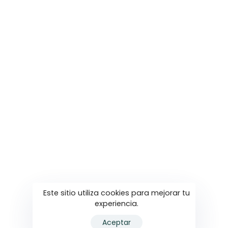
Soluciones
Web
3D & Motion Design
Contacto
Contactanos
Av. 18 n° 1255 piso 2, Las Parejas
3471 50-1371
info@fokus.com.ar
Facebook
Instagram
Este sitio utiliza cookies para mejorar tu
Youtube
experiencia.
Aceptar