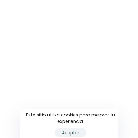
3D & Motion Design
Contacto
Contactanos
Av. 18 n° 1255 piso 2, Las Parejas
3471 50-1371
info@fokus.com.ar
Facebook
Instagram
Youtube
Este sitio utiliza cookies para mejorar tu
experiencia.
© 2022 FOKUS Comunicación Digital. Todos los
Aceptar